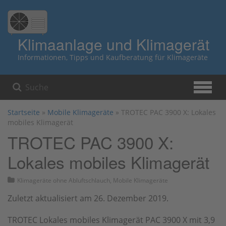
Zum
Hauptinhalt
springen
Klimaanlage und Klimagerät
Informationen, Tipps und Kaufberatung für Klimageräte
Startseite
»
Mobile Klimageräte
»
TROTEC PAC 3900 X: Lokales
mobiles Klimagerät
TROTEC PAC 3900 X:
Lokales mobiles Klimagerät
Klimageräte ohne Abluftschlauch
,
Mobile Klimageräte
Zuletzt aktualisiert am 26. Dezember 2019.
TROTEC Lokales mobiles Klimagerät PAC 3900 X mit 3,9