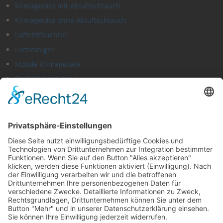
Klimageräte mit Abluftschlauch
Klimageräte ohne Abluftschlauch
Luftentfeuchter
Luftreiniger
Mobile Klimageräte
Split Klimaanlagen
Social-Media
Facebook:
Klimaanlagen-Ratgeber.de
Twitter:
Klimaanlagen-Ratgeber
Weitere Ratgeber
Trockner-Berater.de
Glühweinkocher Ratgeber
Jetzt interaktiven Rechner nutzen!