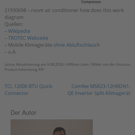
21930698 – room air conditioner how does this work
diagram
Quellen:
–
Wikipedia
–
TROTEC Webseite
– Mobile Klimageräte
ohne Abluftschlauch
– u.A.
Letzte Aktualisierung am 9.08.2026 / Affiliate Links / Bilder von der Amazon
Product Advertising API
Beitragsnavigation
TCL 12000 BTU Quick-
Comfee MSR23-12HRDN1-
Connector
QE Inverter Split-Klimagerät
Der Autor