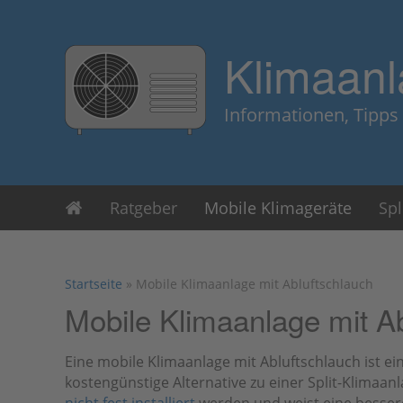
Zum
Hauptinhalt
springen
Klimaanl
Informationen, Tipps
Ratgeber
Mobile Klimageräte
Spl
Startseite
»
Mobile Klimaanlage mit Abluftschlauch
Mobile Klimaanlage mit A
Eine mobile Klimaanlage mit Abluftschlauch ist ei
kostengünstige Alternative zu einer Split-Klimaan
nicht fest installiert
werden und weist eine besser