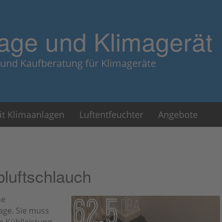
age und Klimagerät
 und Kaufberatung für Klimageräte
it Klimaanlagen
Luftentfeuchter
Angebote
bluftschlauch
ne
lage. Sie muss
e Kühlleistung