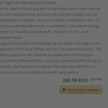
en täglichen Betrieb komfortabler.
fort: Nach Aktivierung des Schlafmodus senkt diese mobile
ch die Gebläsestärke, reduziert den Geräuschpegel auf nur
Temperatur innerhalb von vier Stunden schrittweise um 2 °C,
ühlung während der Nacht zu vermeiden. Das Gerät verfügt
ierte 24-Stunden-Zeitschaltuhr, mit der sich Ein- und
stellen lassen.
tung: Diese mobile Klimaanlage ist kompakt und tragbar und
grierten Griff sowie Rollen, die den Transport erleichtern. Die
ichtung passt für die meisten europäischen Fenstertypen,
es Zubehör erforderlich ist. Um eine optimale Kühlleistung zu
len wir, den herausnehmbaren Filter alle zwei Wochen zu
 zu lassen und anschließend wieder einzusetzen.
269,99 EUR
Bei Amazon kaufen