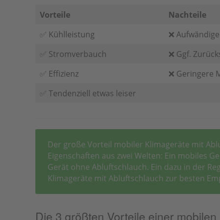
Vorteile
Nachteile
✅ Kühlleistung
❌ Aufwändige
✅ Stromverbauch
❌ Ggf. Zurück
✅ Effizienz
❌ Geringere M
✅ Tendenziell etwas leiser
Der große Vorteil mobiler Klimageräte mit Abl
Eigenschaften aus zwei Welten: Ein mobiles Gerä
Gerät ohne Abluftschlauch. Ein dazu in der R
Klimageräte mit Abluftschlauch zur besten Em
Die 3 größten Vorteile einer mobilen