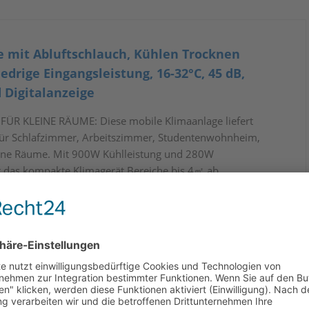
 mit Abluftschlauch, Kühlen Trocknen
edrige Eingangsleistung, 16-32°C, 45 dB,
 Digitalanzeige
ÜR KLEINE RÄUME: Diese mobile Klimaanlage liefert
 für Schlafzimmer, Arbeitszimmer, Studentenwohnheim,
ne Räume. Mit 900W Kühlleistung und 280W
t das kompakte Klimagerät Bereiche bis 4㎡ ab
D FLEXIBLE PLATZIERUNG: Die kleine Klimaanlage misst
 wiegt 9,6kg. Sie lässt sich leicht neben dem Bett, am
office oder nahe einem Haustierbereich platzieren und spart
n Wohnungen
D LÜFTEN: Dieses Klimagerät bietet Kühlmodus,
 Ventilatorfunktion für warme oder feuchte Tage. Der
rbereich von 16-32°C hilft, Schlafzimmer, Büro oder kleine
ehmer zu machen