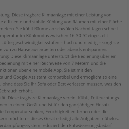
stung: Diese tragbare Klimaanlage mit einer Leistung von
ne effiziente und stabile Kühlung von Räumen mit einer Fläche
metern. Sie kühlt Räume an schwülen Nachmittagen schnell
emperatur im Kühlmodus zwischen 16-30 °C eingestellt
Lüftergeschwindigkeitsstufen – hoch und niedrig – sorgt sie
Sie von zu Hause aus arbeiten oder abends entspannen.
rung: Diese Klimaanlage unterstützt die Bedienung über ein
bedienung mit einer Reichweite von 7 Metern und die
nktionen über eine mobile App. Sie ist mit den
xa und Google Assistant kompatibel und ermöglicht so eine
, ohne dass Sie Ihr Sofa oder Bett verlassen müssen, was den
Gebrauch erhöht.
ität: Diese tragbare Klimaanlage vereint Kühl-, Entfeuchtungs-
en in einem Gerät und ist für den ganzjährigen Einsatz
ie Temperatur senken, Feuchtigkeit entfernen oder die
sern möchten – dieses Gerät erledigt alle Aufgaben mühelos.
tverdampfungssystem reduziert den Entwässerungsbedarf