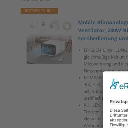
BESTSELLER NR. 1
Mobile Klimaanlage
Ventilator, 280W Ni
Fernbedienung und
EFFIZIENTE KÜHLUNG F
gleichmäßige Kaltluft
Mietwohnung und klei
Eingangsleistung deck
KOMPAKTES FORMAT UN
400 × 300 × 255mm und
Schreibtisch, im Home
Stellfläche in kleine
KÜHLEN, TROCKNEN UN
Trockenluft-Modus und
einstellbare Temperatu
Wohnbereiche angen