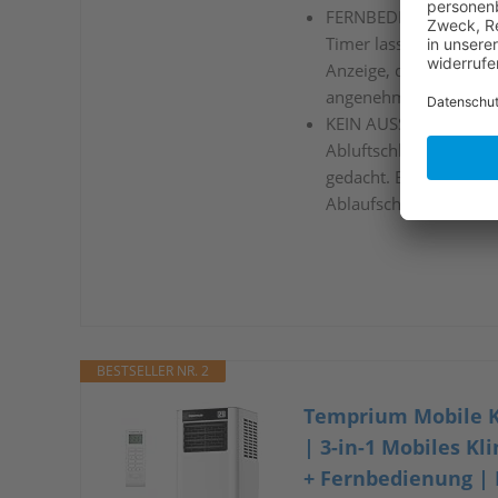
FERNBEDIENUNG, LED-
Timer lassen sich beq
Anzeige, der 1-12H Ti
angenehm für Nacht, A
KEIN AUSSENGERÄT, K
Abluftschlauch ist fü
gedacht. Enthalten si
Ablaufschlauch
BESTSELLER NR. 2
Temprium Mobile K
| 3-in-1 Mobiles K
+ Fernbedienung | 