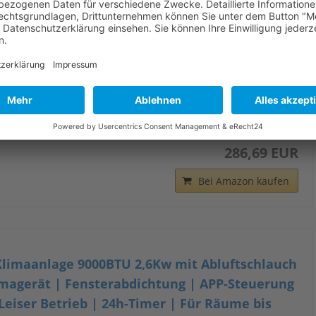
ANZEIGE UND TIMER: Temperatur, Modus, Luftstrom und
uem per Fernbedienung oder Bedienfeld einstellen. Die LED-
mer und der leise Lauf mit 45 dB machen das Gerät
rbeit und Ruhezeit
EINE FESTE MONTAGE: Diese mobile Klimaanlage mit
r Mietwohnungen, Schlafzimmer, Büros und kleine Räume
nd Klimagerät, Fernbedienung, Anleitung, Abluftschlauch und
286,69 EUR
Bei Amazon kaufen
limaanlage 9000BTU 2,6Kw mit Abluftschlauch
limagerät | Fensterabdichtung | APP-Steuerung
Leiser Betrieb | 24h-Timer | Für Räume bis