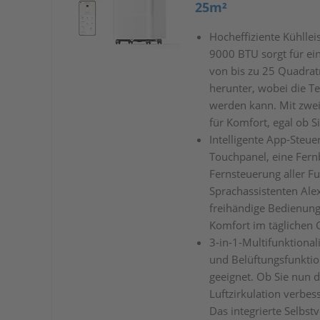
25m²
Hocheffiziente Kühllei
9000 BTU sorgt für ei
von bis zu 25 Quadrat
herunter, wobei die T
werden kann. Mit zwei 
für Komfort, egal ob 
Intelligente App-Steue
Touchpanel, eine Fern
Fernsteuerung aller Fu
Sprachassistenten Ale
freihändige Bedienung
Komfort im täglichen 
3-in-1-Multifunktional
und Belüftungsfunktion
geeignet. Ob Sie nun d
Luftzirkulation verbes
Das integrierte Selbs