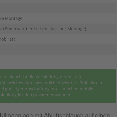
re Montage
strömen warmer Luft (bei falscher Montage)
obilität
uftschlauch ist die Verbindung der besten
t, welches dazu wesentlich effizienter kühlt, als ein
egel günstiger Anschaffungspreis machen mobile
pfehlung für den privaten Anwender.
 Klimaanlage mit Abluftschlauch auf einen