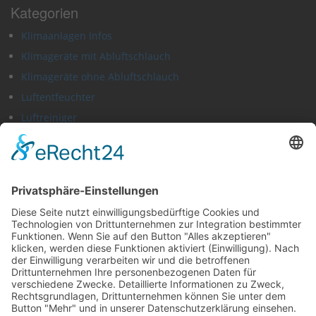
Kategorien
Klimaanlagen Infos
Klimageräte mit Abluftschlauch
Klimageräte ohne Abluftschlauch
Luftentfeuchter
Luftreiniger
Mobile Klimageräte
Split Klimaanlagen
Social-Media
Facebook:
Klimaanlagen-Ratgeber.de
Twitter:
Klimaanlagen-Ratgeber
Weitere Ratgeber
Trockner-Berater.de